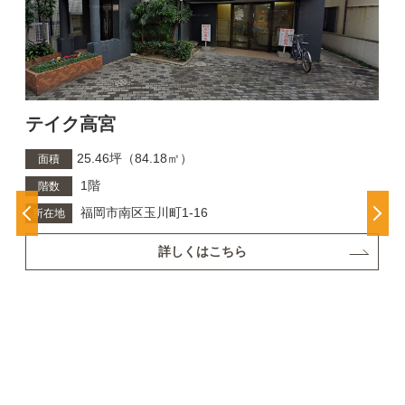
テイク高宮
25.46坪（84.18㎡）
面積
1階
階数
福岡市南区玉川町1-16
所在地
詳しくはこちら